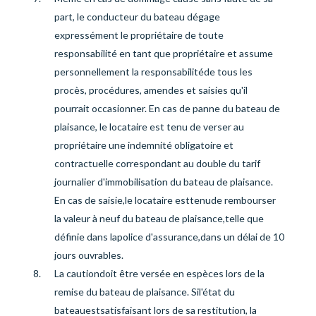
part
,
le conducteur du bateau dégage
expressément le propriétaire de toute
responsabilité en tant que propriétaire et assume
personnellement la responsabilité
de tous les
procès, procédures, amendes et saisies qu'il
pourrait occasionner. En cas de panne du bateau de
plaisance
, le locataire est tenu de verser au
propriétaire une indemnité obligatoire et
contractuelle correspondant au double du tarif
journalier d'immobilisation du bateau de plaisance.
En cas de saisie
,
le locataire est
tenu
de rembourser
la valeur à neuf du bateau de plaisance
,
telle que
définie
dans la
police d'assurance
,
dans un délai de 10
jours ouvrables.
La caution
doit être versée en espèces lors de la
remise du bateau de plaisance. Si
l'état du
bateau
est
satisfaisant lors de sa restitution, la