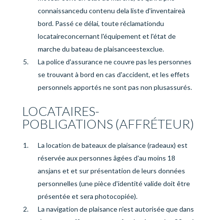
connaissance
du contenu de
la liste d'inventaire
à
bord. Passé ce délai, toute réclamation
du
locataire
concernant l'équipement et l'état de
marche du bateau de plaisance
est
exclue.
La police d'assurance ne couvre pas les personnes
se trouvant à bord en cas d'accident, et les effets
personnels apportés ne sont pas non plus
assurés
.
LOCATAIRES-
P
OBLIGATIONS
(AFFRÉTEUR)
La location de bateaux de plaisance (radeaux) est
réservée aux personnes âgées d'au moins 18
ans
j
ans
et
et sur présentation de leurs données
personnelles (une pièce d'identité valide doit être
présentée et sera photocopiée).
La navigation de plaisance n'est autorisée que dans