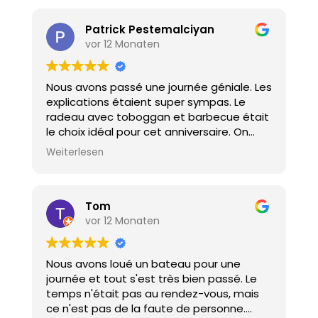
journée comme des vacances ! Nous
n'hésiterons pas à recommander cette
Patrick Pestemalciyan
adresse.
vor 12 Monaten
Nous avons passé une journée géniale. Les
explications étaient super sympas. Le
radeau avec toboggan et barbecue était
le choix idéal pour cet anniversaire. On
recommencera sans hésiter...
Weiterlesen
Tom
vor 12 Monaten
Nous avons loué un bateau pour une
journée et tout s'est très bien passé. Le
temps n'était pas au rendez-vous, mais
ce n'est pas de la faute de personne.