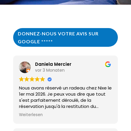
DONNEZ-NOUS VOTRE AVIS SUR
GOOGLE *****
Daniela Mercier
vor 3 Monaten
Nous avons réservé un radeau chez Nixe le
1er mai 2026. Je peux vous dire que tout
s'est parfaitement déroulé, de la
réservation jusqu'à la restitution du
radeau. Silvio, le moniteur présent sur
Weiterlesen
place, était vraiment génial. Il nous a tout
très bien expliqué et nous a un peu
rassurés. Il nous a même donné son