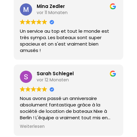
numéro pour qu'on puisse l'appeler en cas
Mina Zedler
de problème. Super location. Super
vor 11 Monaten
balade, super gens. Merci Silvio pour tout.
On s'est vraiment bien amusés et on
Un service au top et tout le monde est
reviendra avec plaisir. 😜🌞👋😁🛟🚤⛵🛝
très sympa. Les bateaux sont super
spacieux et on s'est vraiment bien
amusés !
Sarah Schlegel
vor 12 Monaten
Nous avons passé un anniversaire
absolument fantastique grâce à la
société de location de bateaux Nixe à
Berlin ! L'équipe a vraiment tout mis en
œuvre pour que tout se passe bien, elle
Weiterlesen
était très sympathique et professionnelle.
Ce fut une expérience inoubliable, une